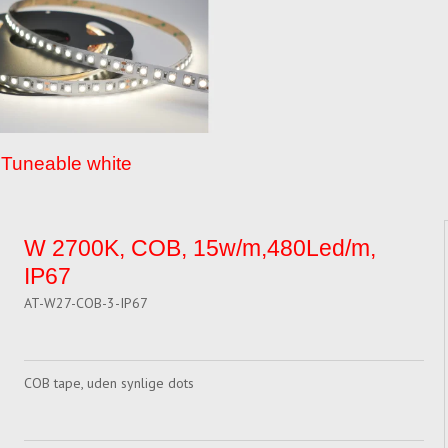
Tuneable white
W 2700K, COB, 15w/m,480Led/m,
IP67
AT-W27-COB-3-IP67
COB tape, uden synlige dots