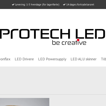
Levering: 1-3 hverdage (for lagerførte)
14 dages fortrydelsesret
onflex
LED Drivere
LED Powersupply
LED ALU skinner
Til