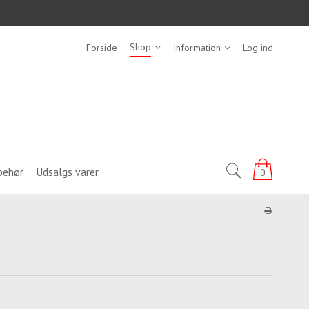
Shop
Forside
Information
Log ind
behør
Udsalgs varer
0