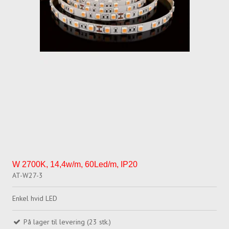
W 2700K, 14,4w/m, 60Led/m, IP20
AT-W27-3
Enkel hvid LED
På lager til levering (23 stk.)